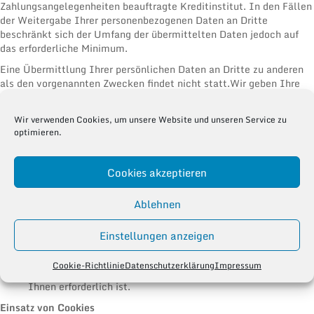
Zahlungsangelegenheiten beauftragte Kreditinstitut. In den Fällen
der Weitergabe Ihrer personenbezogenen Daten an Dritte
beschränkt sich der Umfang der übermittelten Daten jedoch auf
das erforderliche Minimum.
Eine Übermittlung Ihrer persönlichen Daten an Dritte zu anderen
als den vorgenannten Zwecken findet nicht statt.Wir geben Ihre
persönlichen Daten auch nur dann an Dritte weiter, wenn:
Sie Ihre nach Art. 6 Abs. 1 S. 1 lit. a DSGVO ausdrückliche
Wir verwenden Cookies, um unsere Website und unseren Service zu
Einwilligung dazu erteilt haben,
optimieren.
die Weitergabe nach Art. 6 Abs. 1 S. 1 lit. f DSGVO zur
Geltendmachung, Ausübung oder Verteidigung von
Cookies akzeptieren
Rechtsansprüchen erforderlich ist und kein Grund zur
Annahme besteht, dass Sie ein überwiegendes
schutzwürdiges Interesse an der Nichtweitergabe Ihrer
Ablehnen
Daten haben,
für den Fall, dass für die Weitergabe nach Art. 6 Abs. 1 S. 1
Einstellungen anzeigen
lit. c DSGVO eine gesetzliche Verpflichtung besteht, sowie
dies gesetzlich zulässig und nach Art. 6 Abs. 1 S. 1 lit. b
Cookie-Richtlinie
Datenschutzerklärung
Impressum
DSGVO für die Abwicklung von Vertragsverhältnissen mit
Ihnen erforderlich ist.
Einsatz von Cookies